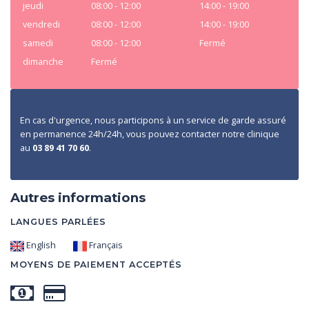
jeudi
08:00 - 12:00
14:00 - 19:00
vendredi
08:00 - 12:00
14:00 - 19:00
samedi
08:00 - 12:00
Fermé
dimanche
Fermé
En cas d'urgence, nous participons à un service de garde assuré
en permanence 24h/24h, vous pouvez contacter notre clinique
au
03 89 41 70 60
.
Autres informations
LANGUES PARLÉES
English
Français
MOYENS DE PAIEMENT ACCEPTÉS