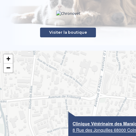
Visiter la boutique
+
−
Clinique Vétérinaire des Maraî
8 Rue des Jonquilles 68000 Col