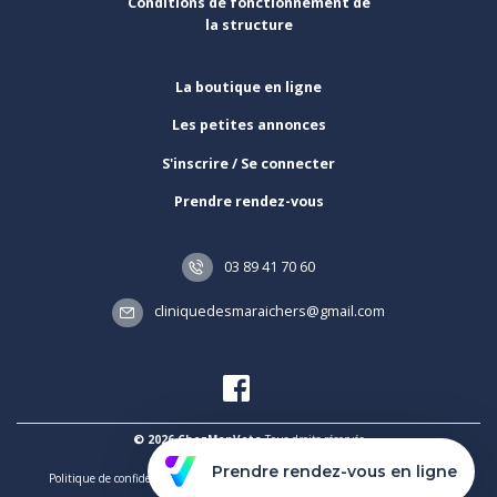
Conditions de fonctionnement de
la structure
La boutique en ligne
Les petites annonces
S'inscrire / Se connecter
Prendre rendez-vous
03 89 41 70 60
cliniquedesmaraichers@gmail.com
© 2026 ChezMonVeto
Tous droits réservés
Prendre rendez-vous en ligne
Politique de confidentialité et de traitement des données
Mentions légales